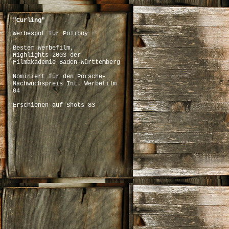
"Curling"
Werbespot für Poliboy
Bester Werbefilm,
Highlights 2003 der
Filmakademie Baden-Württemberg
Nominiert für den Porsche-
Nachwuchspreis Int. Werbefilm
04
Erschienen auf Shots 83